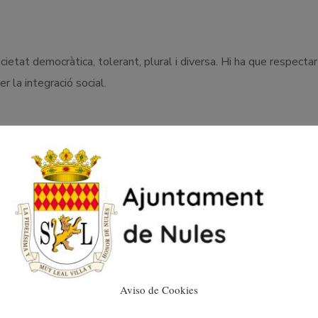
etat democràtica, tolerant, plural i diversa. Hi ha que respectar
r la integració social.
 més contundent a aquestes accions, i se solidaritza amb el reg
Aviso de Cookies