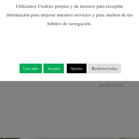
Utilizamos Cookies propias y de terceros para recopilar
información para mejorar nuestros servicios y para análisis de tus
hábitos de navegación.
LA RECOL·LECCIÓ DEL
CULTIU CENTRA LA
MATÈRIA DE LA UNITAT
FORMATIVA LABORS
CULTURALS I
Leer más
Aceptar
Ajustes
Rechazar todas
RECOL·LECCIÓ DE
CULTIUS ECOLÒGICS
24/07/2025