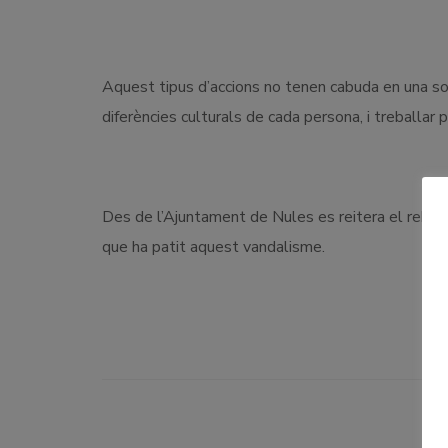
Aquest tipus d’accions no tenen cabuda en una soci
diferències culturals de cada persona, i treballar pe
Des de l’Ajuntament de Nules es reitera el rebuig
que ha patit aquest vandalisme.