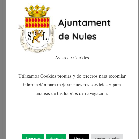
T´AVALEM és una iniciativa educativa que s
´inicia amb el compromís de formar la propera
generació de professionals en àrees clau per al
desenvolupament econòmic i social. Amb una
metodologia pràctica i accessible, treballarem
per construir un futur més prometedor pels joves
Aviso de Cookies
del municipi.
Utilizamos Cookies propias y de terceros para recopilar
información para mejorar nuestros servicios y para
análisis de tus hábitos de navegación.
Leer más
Aceptar
Ajustes
Rechazar todas