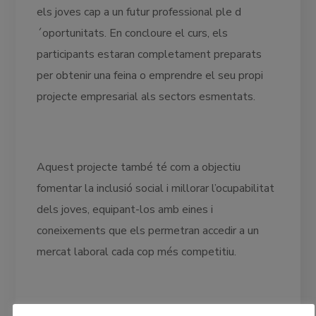
els joves cap a un futur professional ple d
´oportunitats. En concloure el curs, els
participants estaran completament preparats
per obtenir una feina o emprendre el seu propi
projecte empresarial als sectors esmentats.
Aquest projecte també té com a objectiu
fomentar la inclusió social i millorar l’ocupabilitat
dels joves, equipant-los amb eines i
coneixements que els permetran accedir a un
mercat laboral cada cop més competitiu.