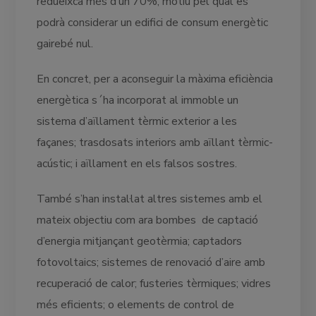
redueixca més d’un 70%, motiu pel qual es
podrà considerar un edifici de consum energètic
gairebé nul.
En concret, per a aconseguir la màxima eficiència
energètica s´ha incorporat al immoble un
sistema d’aïllament tèrmic exterior a les
façanes; trasdosats interiors amb aïllant tèrmic-
acústic; i aïllament en els falsos sostres.
També s’han instal·lat altres sistemes amb el
mateix objectiu com ara bombes de captació
d’energia mitjançant geotèrmia; captadors
fotovoltaics; sistemes de renovació d’aire amb
recuperació de calor; fusteries tèrmiques; vidres
més eficients; o elements de control de