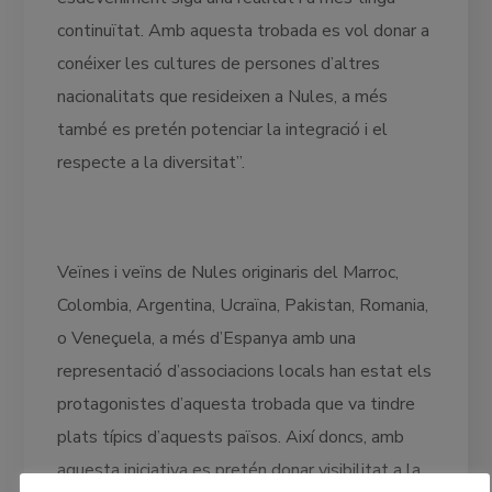
continuïtat. Amb aquesta trobada es vol donar a
conéixer les cultures de persones d’altres
nacionalitats que resideixen a Nules, a més
també es pretén potenciar la integració i el
respecte a la diversitat”.
Veïnes i veïns de Nules originaris del Marroc,
Colombia, Argentina, Ucraïna, Pakistan, Romania,
o Veneçuela, a més d’Espanya amb una
representació d’associacions locals han estat els
protagonistes d’aquesta trobada que va tindre
plats típics d’aquests països. Així doncs, amb
aquesta iniciativa es pretén donar visibilitat a la