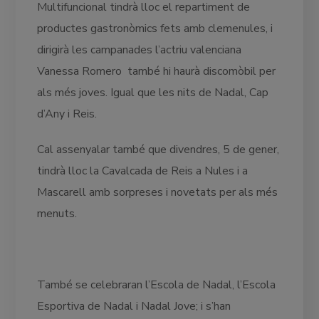
Multifuncional tindrà lloc el repartiment de
productes gastronòmics fets amb clemenules, i
dirigirà les campanades l’actriu valenciana
Vanessa Romero també hi haurà discomòbil per
als més joves. Igual que les nits de Nadal, Cap
d’Any i Reis.
Cal assenyalar també que divendres, 5 de gener,
tindrà lloc la Cavalcada de Reis a Nules i a
Mascarell amb sorpreses i novetats per als més
menuts.
També se celebraran l’Escola de Nadal, l’Escola
Esportiva de Nadal i Nadal Jove; i s’han